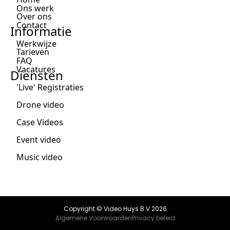
Ons werk
Over ons
Contact
Informatie
Werkwijze
Tarieven
FAQ
Vacatures
Diensten
'Live' Registraties
Drone video
Case Videos
Event video
Music video
Copyright © Video Huys B.V 2026
Algemene Voorwaarden
Privacy beleid